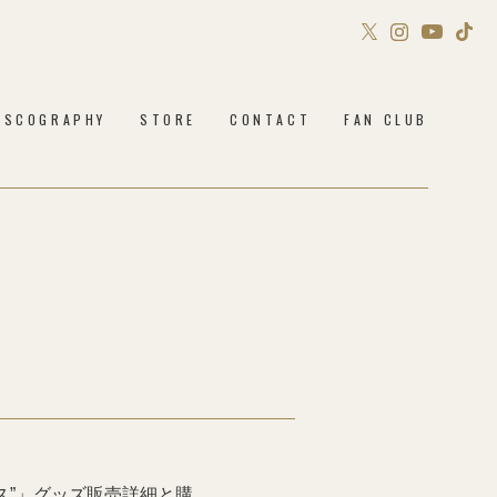
Sony Music Shop
ISCOGRAPHY
STORE
CONTACT
FAN CLUB
Philosophy no Dance STORE
ンス”」グッズ販売詳細と購