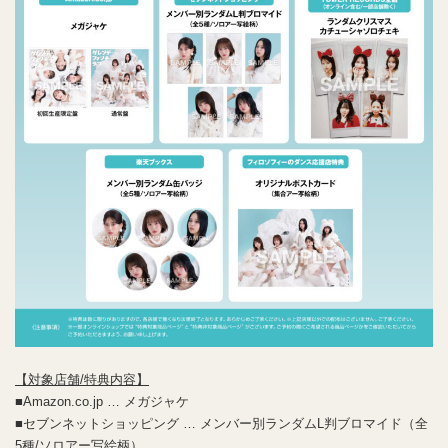
【
対
象店
舗
/
特典
内
容】
■Amazon.co.jp … メガジャケ
■セブンネットショッピング … メンバー別ランダムL判ブロマイド（全
5種/ソロアー写絵柄）