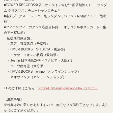
■TOWER RECORDS全店（オンライン含む/一部店舗除く） … ランダ
ム クリスマスカチューシャソロチェキ
■楽天ブックス … メンバー別ランダム缶バッジ（全5種/ソロアー写絵
柄）
■フィロソフィーのダンス応援店特典 … オリジナルポストカード（集
合アー写絵柄）
応援店対象店舗；
・幕張 蔦屋書店（千葉県）
・HMV＆BOOKS SHIBUYA（東京都）
・イケヤ イオン小牧店（愛知県）
・Joshin 日本橋店2Fディスクピア（大阪府）
・エトウ南海堂（大分県）
・HMV＆BOOKS online（オンラインショップ）
・ネオウィング（オンラインショップ）
CDのご予約はこちら：
https://PhilosophynoDance.lnk.to/11thSG
【注意事項】
※特典は数に限りがありますので、無くなり次第終了となります。あら
かじめご了承ください。