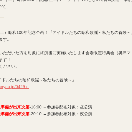
いて
日（土）昭和100年記念企画！『アイドルたちの昭和歌謡～私たちの冒険
ます。
いただいた方を対象に終演後に実施いたします会場限定特典会（奥津マ
ます！
ください。
アイドルたちの昭和歌謡～私たちの冒険～』
akayou.jp/0429）
後準備が出来次第
-16:00 ←参加券配布対象：昼公演
後準備が出来次第
-20:10 ←参加券配布対象：夜公演