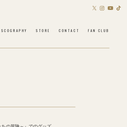
Sony Music Shop
ISCOGRAPHY
STORE
CONTACT
FAN CLUB
Philosophy no Dance STORE
たちの冒険～』でのグッズ