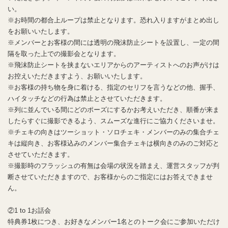
い。
※お時間の都合上ループは禁止となります。恐れ入りますがまとめ出し
をお願いいたします。
※メンバーとお客様の間には透明の飛沫防止シートを設置し、一定の間
隔を取った上での撮影会となります。
※飛沫防止シートを挟まないエリアからのアーティストへのお声がけは
お控えいただきますよう、お願いいたします。
※お客様の持ち物を身に着ける、指定のセリフを言うなどの他、握手、
ハイタッチなどの行為は禁止とさせていただきます。
※列に並んでいる間にどのポーズにするかお考えいただき、順番が来ま
したらすぐに撮影できるよう、スムーズな進行にご協力くださいませ。
※チェキの向きはツーショット・ソロチェキ・メンバーのみの集合チェ
キは縦向き、お客様込みのメンバー集合チェキは横向きのみのご対応と
させていただきます。
※撮影時のフラッシュの有無は会場の状況を踏まえ、運営スタッフが判
断させていただきますので、お客様からのご指定にはお答えできませ
ん。
②1 to 1お話会
特典券1枚につき、お好きなメンバー1名とのトーク会にご参加いただけ