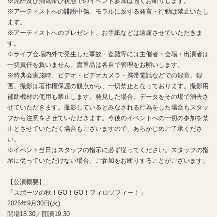
※泥酔及び酒気帯び状態でのイベント参加は固くお断りします。
※アーティストへの誹謗中傷、モラルに反する発言・行動は禁止いたし
ます。
※アーティストへのプレゼント、お手紙などは遠慮させていただきま
す。
※ライブ会場内外で発生した事故・盗難等には主催者・会場・出演者は
一切責任を負いません。貴重品は各自で管理をお願いします。
※特典会実施時、ビデオ・ビデオカメラ・携帯電話などでの録音、録
画、撮影は著作権保護の観点から、一切禁止となっております。撮影用
補助機材の使用も禁止します。発見した場合、データをその場で消去さ
せていただきます。撮影しているとみなされる行為をした場合もスタッ
フから注意をさせていただきます。今後のイベントへの一切の参加を禁
止とさせていただく場合もございますので、あらかじめご了承くださ
い。
※イベント当日はスタッフの指示に必ず従ってください。スタッフの指
示に従っていただけない場合、ご参加をお断りすることがございます。
【公演概要】
「スポーツの秋！GO！GO！フィロソフィー！」
2025年9月30日(火)
開場18:30／開演19:30