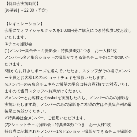
【特典会実施時間】
[終演後] ～22:30（予定）
【レギュレーション】
会場にてオフィシャルグッズを1,000円分ご購入につき特典券1枚お渡し
いたします。
①
チェキ撮影会
(1)
メンバー集合チェキ撮影会：特典券
8
枚につき、お一人様
1
枚
メンバー
5
名と集合ショットの撮影ができる集合チェキ会にご参加いた
だけます。
3
種からお好きなポーズを選んでいただき、スタッフがその場でメンバ
ー全員とお客様
1
名の
5
ショットチェキを撮影いたします。
※
メンバーのみ集合チェキをご希望の場合は特典券
7
枚でご対応いたし
ますので当日スタッフへお声がけください。
※
メンバーとお客様との
5shot
を実施したのち、メンバーのみの撮影を
実施いたします為、メンバーのみの撮影をご希望の方は全員集合列の最
後尾にお並びください。
※
特典券は全メンバー、ご使用いただけます。
(2)2ショットチェキ撮影会：特典券3枚につき、お一人様1枚
特典券に記載されたメンバー1名と2ショット撮影ができるチェキ撮影会