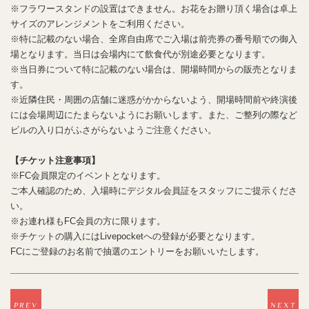
※フラワースタンドの設置はできません。お花をお贈り頂く場合は卓上
サイズのアレンジメントをご利用ください。
※特に記載のない場合、全席自由席でご入場は前売券の番号順での御入
場となります。当日は会場内にて飲食代が別途必要となります。
※当日券について特に記載のない場合は、開場時間からの販売となりま
す。
※近隣住民・周囲の店舗に迷惑がかからないよう、開場時間前や終演後
には会場周辺にたまらないようにお願いします。また、ご整列の際など
ビルの入り口がふさがらないようご注意ください。
【チケット注意事項】
※FC会員限定のイベントとなります。
ご本人確認のため、入場時にデジタル会員証をスタッフにご提示くださ
い。
※お連れ様もFC会員の方に限ります。
※チケットの購入にはLivepocketへの登録が必要となります。
FCにご登録のお名前で抽選のエントリーをお願いいたします。
PREV
NEXT