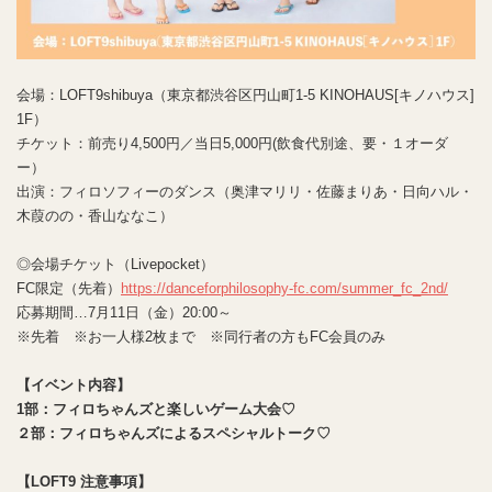
会場：LOFT9shibuya（東京都渋谷区円山町1-5 KINOHAUS[キノハウス]
1F）
チケット：前売り4,500円／当日5,000円(飲食代別途、要・１オーダ
ー）
出演：フィロソフィーのダンス（奥津マリリ・佐藤まりあ・日向ハル・
木葭のの・香山ななこ）
◎会場チケット（Livepocket）
FC限定（先着）
https://danceforphilosophy-fc.com/summer_fc_2nd/
応募期間…7月11日（金）20:00～
※先着 ※お一人様2枚まで ※同行者の方もFC会員のみ
【イベント内容】
1
部：フィロちゃんズと楽しいゲーム大会♡
２部：フィロちゃんズによるスペシャルトーク♡
【LOFT9 注意事項】