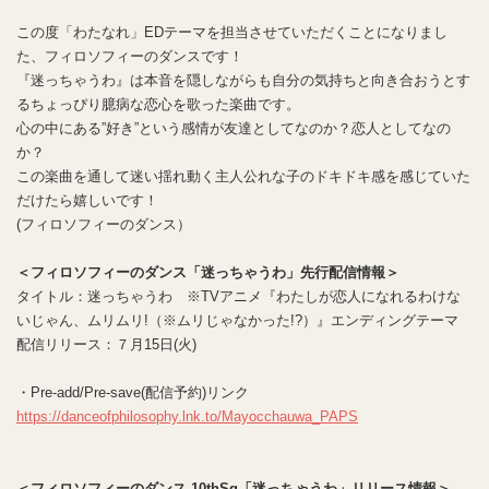
この度「わたなれ」EDテーマを担当させていただくことになりまし
た、フィロソフィーのダンスです！
『迷っちゃうわ』は本音を隠しながらも自分の気持ちと向き合おうとす
るちょっぴり臆病な恋心を歌った楽曲です。
心の中にある”好き”という感情が友達としてなのか？恋人としてなの
か？
この楽曲を通して迷い揺れ動く主人公れな子のドキドキ感を感じていた
だけたら嬉しいです！
(フィロソフィーのダンス）
＜フィロソフィーのダンス「迷っちゃうわ」先行配信情報＞
タイトル：迷っちゃうわ ※TVアニメ『わたしが恋人になれるわけな
いじゃん、ムリムリ!（※ムリじゃなかった!?）』エンディングテーマ
配信リリース：７月15日(火)
・Pre-add/Pre-save(配信予約)リンク
https://danceofphilosophy.lnk.to/Mayocchauwa_PAPS
＜フィロソフィーのダンス 10thSg「迷っちゃうわ」リリース情報＞