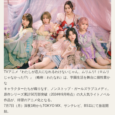
TVアニメ『わたしが恋人になれるわけないじゃん、ムリムリ!（※ムリ
じゃなかった!?）』（略称：わたなれ）は、学園生活を舞台に個性豊か
な
キャラクターたちが織りなす、ノンストップ・ガールズラブコメディ。
原作シリーズ累計50万部突破（2024年9月時点）の大人気ライトノベル
作品が、待望のアニメ化となる。
7月7日（月）深夜1時からTOKYO MX、サンテレビ、BS11にて放送開
始。