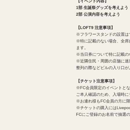
【イベント内容】
1
部 生誕祭グッズを考えよう
2
部 公演内容を考えよう
【LOFT9 注意事項】
※フラワースタンドの設置は
※特に記載のない場合、全席
ます。
※当日券について特に記載の
※近隣住民・周囲の店舗に迷
整列の際などビルの入り口が
【チケット注意事項】
※FC会員限定のイベントと
ご本人確認のため、入場時に
※お連れ様もFC会員の方に
※チケットの購入にはLivep
FCにご登録のお名前で抽選