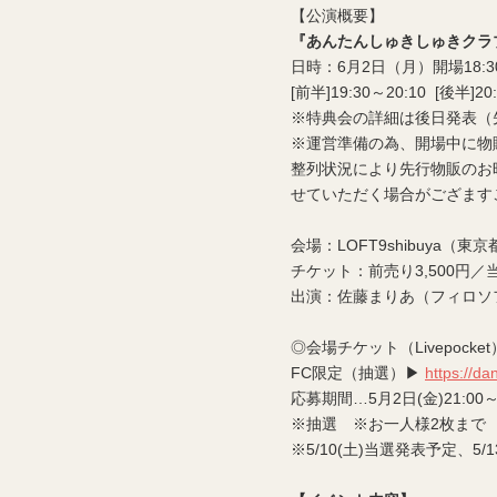
【公演概要】
『あんたんしゅきしゅきクラ
日時：6月2日（月）開場18:30
[前半]19:30～20:10 [後半]20
※特典会の詳細は後日発表（先行物
※運営準備の為、開場中に物
整列状況により先行物販のお
せていただく場合がござます
会場：LOFT9shibuya（東京
チケット：前売り3,500円／
出演：佐藤まりあ（フィロソ
◎会場チケット（Livepocket
FC限定（抽選）▶
https://d
応募期間…5月2日(金)21:00～5/
※抽選 ※お一人様2枚まで
※5/10(土)当選発表予定、5/