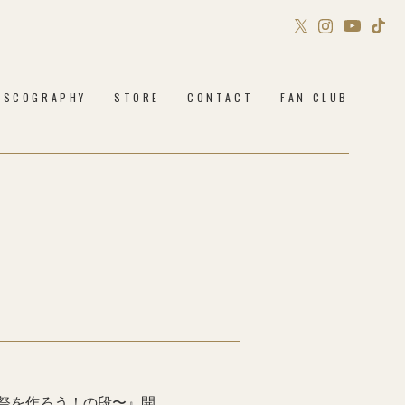
Sony Music Shop
ISCOGRAPHY
STORE
CONTACT
FAN CLUB
Philosophy no Dance STORE
祭を作ろう！の段〜』開