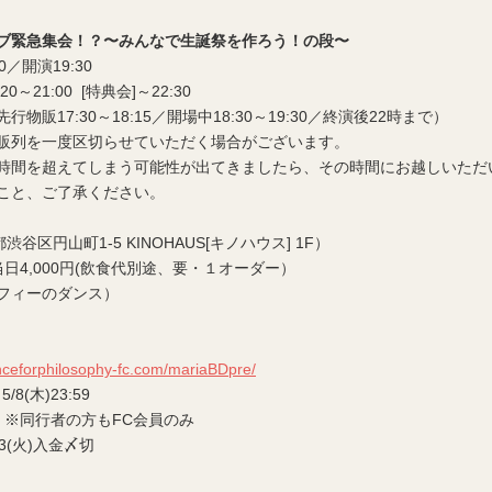
ブ緊急集会！？〜みんなで生誕祭を作ろう！の段〜
／開演19:30
:20～21:00 [特典会]～22:30
販17:30～18:15／開場中18:30～19:30／終演後22時まで）
販列を一度区切らせていただく場合がございます。
時間を超えてしまう可能性が出てきましたら、その時間にお越しいただ
こと、ご了承ください。
都渋谷区円山町1-5 KINOHAUS[キノハウス] 1F）
当日4,000円(飲食代別途、要・１オーダー）
フィーのダンス）
）
anceforphilosophy-fc.com/mariaBDpre/
8(木)23:59
 ※同行者の方もFC会員のみ
13(火)入金〆切