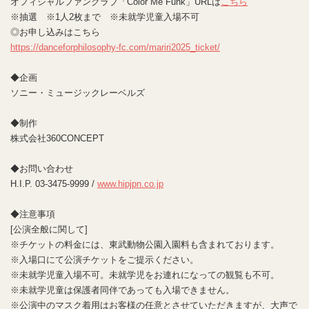
オフィシャルファンクラブ「Color Me Funk」URLは
こちら
※抽選 ※1人2枚まで ※未就学児童入場不可
◎お申し込みはこちら
https://danceforphilosophy-fc.com/mariri2025_ticket/
◆企画
ソニー・ミュージックレーベルズ
◆制作
株式会社360CONCEPT
◆お問い合わせ
H.I.P. 03-3475-9999 /
www.hipjpn.co.jp
◆注意事項
[公演全般に関して]
※チケットの料金には、東武動物公園入園料も含まれております。
※入場口にて公演チケットをご提示ください。
※未就学児童入場不可。未就学児をお連れになっての観覧も不可。
※未就学児童は保護者同伴であっても入場できません。
※公演中のマスク着用はお客様の任意とさせていただきますが、大声で