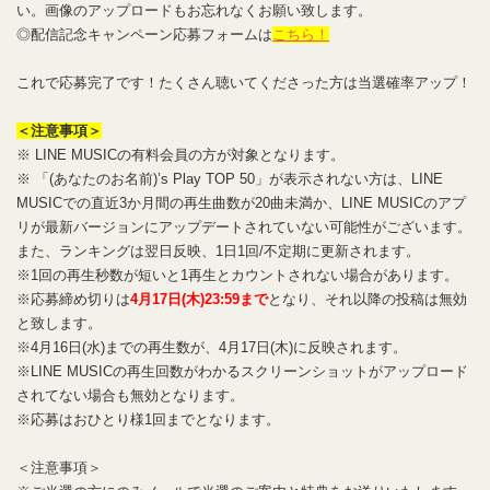
い。画像のアップロードもお忘れなくお願い致します。
◎配信記念キャンペーン応募フォームは
こちら！
これで応募完了です！たくさん聴いてくださった方は当選確率アップ！
＜注意事項＞
※ LINE MUSICの有料会員の方が対象となります。
※ 「(あなたのお名前)’s Play TOP 50」が表示されない方は、LINE
MUSICでの直近3か月間の再生曲数が20曲未満か、LINE MUSICのアプ
リが最新バージョンにアップデートされていない可能性がございます。
また、ランキングは翌日反映、1日1回/不定期に更新されます。
※1回の再生秒数が短いと1再生とカウントされない場合があります。
※応募締め切りは
4月17日(木)23:59まで
となり、それ以降の投稿は無効
と致します。
※4月16日(水)までの再生数が、4月17日(木)に反映されます。
※LINE MUSICの再生回数がわかるスクリーンショットがアップロード
されてない場合も無効となります。
※応募はおひとり様1回までとなります。
＜注意事項＞