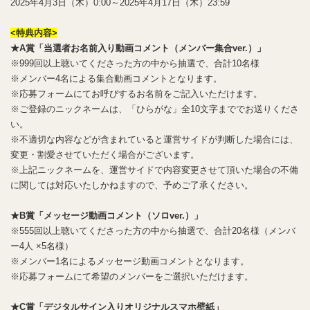
2025年4月3日（木）0:00～2025年4月17日（木）23:59
<特典内容>
★A賞「当選者お名前入り動画コメント（メンバー集合ver.）」
※999回以上聴いてくださった方の中から抽選で、合計10名様
※メンバー4名による集合動画コメントとなります。
※応募フォームにてお呼びするお名前をご記入いただけます。
※ご登録のニックネームは、「ひらがな」全10文字まででお送りくださ
い。
※不適切な内容などが含まれていると運営サイドが判断した場合には、
変更・割愛させていただく場合がございます。
※上記ニックネームを、運営サイドで内容変更させて頂いた場合の不備
に関しては対応いたしかねますので、予めご了承ください。
★B賞「メッセージ動画コメント（ソロver.）」
※555回以上聴いてくださった方の中から抽選で、合計20名様（メンバ
ー4人 ×5名様）
※メンバー1名によるメッセージ動画コメントとなります。
※応募フォームにて希望のメンバーをご選択いただけます。
★C賞「デジタルサイン入りオリジナルスマホ壁紙」