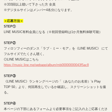
※333回以上聴いて下さった方 全員
※デジタルサインはメンバー4名分になります。
＜応募方法＞
STEP
①
LINE MUSIC有料会員になる（※初回登録時は1か月無料体験可能）
STEP
②
フィロソフィーのダンス「ラブ・ミー・モア」を《LINE MUSIC》 にて
フルサイズでたくさん聴く。
◎LINE MUSICはこちら
https://music.line.me/webapp/album/mb00000000043f5ac8
STEP
③
《LINE MUSIC》ランキングページの「（あなたのお名前）’s Play
TOP 50」より、何回再生しているか確認し、スクリーンショットを撮
る。
STEP
④
本ページの下部にあるフォームより必要事項をご記入の上ご応募くださ