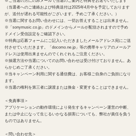
※ご当選の方にのみメールで当選のご案内と特典をお送りいたします
（当選者へのご連絡および特典送付は2025年4月中を予定しております
が、送付が遅れる可能性がございます。予めご了承ください。）
※当選に関するお問い合わせには、一切お答えすることは出来ません。
※「sonymusic.co.jp」のドメインからメールが配信されますので予め
ドメイン受信設定をご確認下さい。
※特典は応募フォームにご記入いただきましたメールアドレス宛にご送
付させていただきます。「docomo.ne.jp」等の携帯キャリアのメールア
ドレスは使用出来ませんのでくれぐれもご注意ください。
※抽選方法や当選についてのお問い合わせは受け付けておりません。あ
らかじめご了承ください。
※当キャンペーン利用に関する通信費は、お客様ご自身のご負担になり
ます。
※当選の権利を第三者に譲渡または換金・変更することはできません。
＜免責事項＞
アプリケーションの動作環境により発生するキャンペーン運営の中断、
または中止になって生じるいかなる損害についても、弊社が責任を負う
ものではありません。
＜問い合わせ先＞