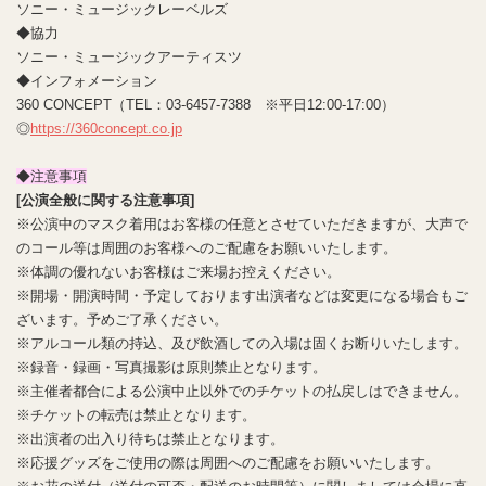
ソニー・ミュージックレーベルズ
◆協力
ソニー・ミュージックアーティスツ
◆インフォメーション
360 CONCEPT（TEL：03-6457-7388 ※平日12:00-17:00）
◎
https://360concept.co.jp
◆注意事項
[公演全般に関する注意事項]
※公演中のマスク着用はお客様の任意とさせていただきますが、大声で
のコール等は周囲のお客様へのご配慮をお願いいたします。
※体調の優れないお客様はご来場お控えください。
※開場・開演時間・予定しております出演者などは変更になる場合もご
ざいます。予めご了承ください。
※アルコール類の持込、及び飲酒しての入場は固くお断りいたします。
※録音・録画・写真撮影は原則禁止となります。
※主催者都合による公演中止以外でのチケットの払戻しはできません。
※チケットの転売は禁止となります。
※出演者の出入り待ちは禁止となります。
※応援グッズをご使用の際は周囲へのご配慮をお願いいたします。