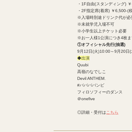
・1F自由(スタンディング) ￥6,
・2F指定席(着席) ￥6,500-(
※入場時別途ドリンク代が必
※未就学児入場不可
※小学生以上チケット必要
※お一人様1公演につき4枚ま
①オフィシャル先行(抽選)
9月12日(火)10:00～9月20日(水
◆出演
Quubi
高嶺のなでしこ
Devil ANTHEM.
#ババババンビ
フィロソフィーのダンス
＠onefive
◎詳細・受付は
こちら