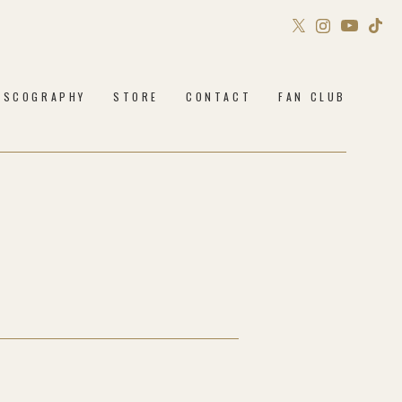
Sony Music Shop
ISCOGRAPHY
STORE
CONTACT
FAN CLUB
Philosophy no Dance STORE