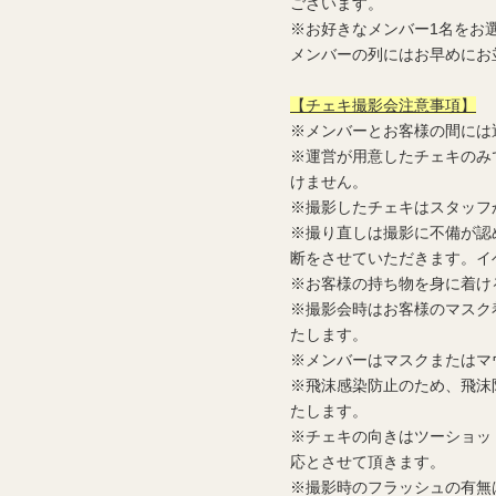
ございます。
※お好きなメンバー1名をお
メンバーの列にはお早めにお
【チェキ撮影会注意事項】
※メンバーとお客様の間には
※運営が用意したチェキのみ
けません。
※撮影したチェキはスタッフ
※撮り直しは撮影に不備が認
断をさせていただきます。イ
※お客様の持ち物を身に着け
※撮影会時はお客様のマスク
たします。
※メンバーはマスクまたはマ
※飛沫感染防止のため、飛沫
たします。
※チェキの向きはツーショッ
応とさせて頂きます。
※撮影時のフラッシュの有無