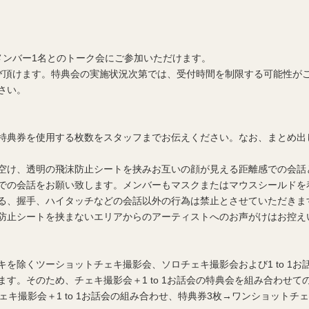
メンバー1名とのトーク会にご参加いただけます。
び頂けます。特典会の実施状況次第では、受付時間を制限する可能性が
さい。
特典券を使用する枚数をスタッフまでお伝えください。なお、まとめ出
空け、透明の飛沫防止シートを挟みお互いの顔が見える距離感での会話
での会話をお願い致します。メンバーもマスクまたはマウスシールドを
る、握手、ハイタッチなどの会話以外の行為は禁止とさせていただきま
防止シートを挟まないエリアからのアーティストへのお声がけはお控え
を除くツーショットチェキ撮影会、ソロチェキ撮影会および1 to 1
す。そのため、チェキ撮影会＋1 to 1お話会の特典会を組み合わせて
キ撮影会＋1 to 1お話会の組み合わせ、特典券3枚→ワンショットチェキ