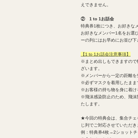
えできません。
② 1 to 1お話会
特典券1枚につき、お好きな
お好きなメンバー1名をお選
ーの列にはお早めにお並び下
【1 to 1お話会注意事項】
※まとめ出しもできますので
ざいます。
※メンバーから一定の距離を
※必ずマスクを着用したまま
※お客様の持ち物を身に着け
※飛沫感染防止のため、飛沫
たします。
★今回の特典会は、集合チェキ
じ列でご対応させていただきま
例：特典券4枚→2ショットチェ