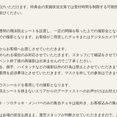
選びいただけます。特典会の実施状況次第では受付時間を制限する可能
並びください。
透明の飛沫防止シートを設置し、一定の間隔を取った上での撮影会とな
での撮影となります。お客様がご用意したチェキまたはデジタルカメラ
からお客様へお渡しさせていただきます。
められる場合のみ対応させていただきます。スタッフにて確認をさせて
ベント終了後の再撮影は出来ませんのでご了承ください。
る、握手、ハイタッチなどの撮影以外の行為は禁止とさせていただきま
着用を必須事項とさせていただきます。マスクを外しての参加はできま
ウスシールドを着用しての撮影となります。
防止シートを挟まないエリアからのアーティストへのお声がけはお控え
ト・ソロチェキ・メンバーのみの集合チェキは縦向き、お客様込みの集
は会場の状況を踏まえ、運営スタッフが判断させていただきますので、