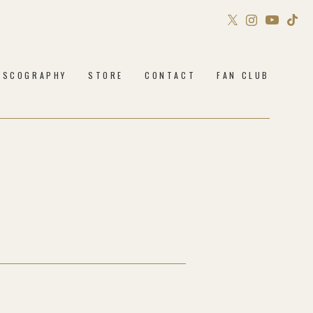
Sony Music Shop
ISCOGRAPHY
STORE
CONTACT
FAN CLUB
Philosophy no Dance STORE