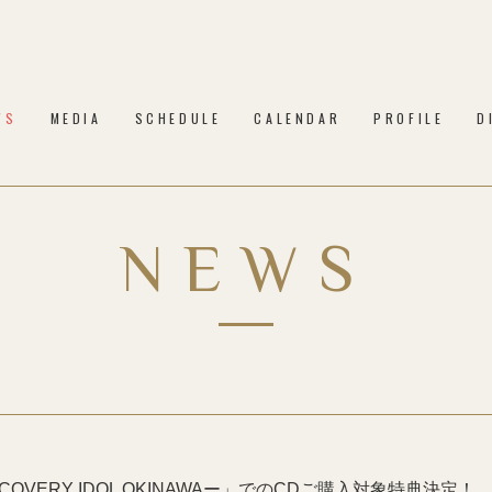
WS
MEDIA
SCHEDULE
CALENDAR
PROFILE
D
NEWS
ISCOVERY IDOL OKINAWAー」でのCDご購入対象特典決定！