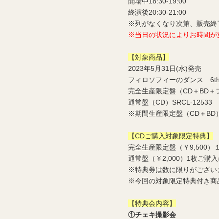
開場中18:30-19:00
終演後20:30-21:00
※列がなくなり次第、販売終
※当日の状況によりお時間が
【対象商品】
2023年5月31日(水)発売
フィロソフィーのダンス 6
t
完全生産限定盤（CD＋BD＋フォト
通常盤（CD）SRCL-12533 / 
※期間生産限定盤（CD＋BD）S
【CDご購入対象限定特典】
完全生産限定盤（￥9,500
通常盤（￥2,000）1枚ご購
※特典券は数に限りがござい
※今回の対象限定特典付き商
【特典会内容】
①チェキ撮影会