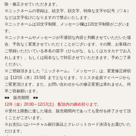
除・修正させていただきます。
※ニックネームの登録は、絵文字、顔文字、特殊な文字や記号（♡＆）
などは文字化けになりますので禁止いたします。
※ニックネームは10文字制限、メッセージ欄は120文字制限がございま
す。
※ニックネームやメッセージが不適切な内容と判断させていただいた場
合、予告なく変更させていただくことがございます。その際、お客様の
ご登録いただいている本名の苗字（ひらがな、もしくはカタカナでお入
れします）、もしくは宛名なしで対応させていただきます。予めご了承
ください。
※ご登録頂きました『ニックネーム』「メッセージ」は、変更修正締切
は【12/15（木）23:59】までとなります。リミスタ会員マイページから
ご変更頂けます。また、お問い合わせからの修正変更は承れません、何
卒ご容赦願います。
■■ 販売期間 ■■
12/9（金）20:00～12/17(土) 配信内の締め切りまで。
※受付上限数に達した場合、販売期間内であっても受付を終了させて頂
くことがございます。
※お支払いはバーチャル銀行振込とクレジットカード決済をお選びいた
だけます。