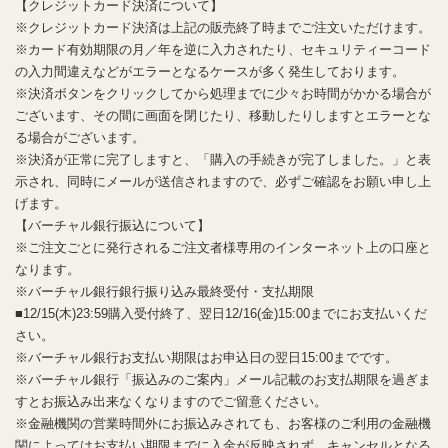
【クレジットカード決済について】
※クレジットカード決済は上記の販売終了時までご注文いただけます。
※カード有効期限の月／年を逆に入力されたり、セキュリティーコード
の入力間違えなどがエラーとなるケースが多く発生しております。
※決済ボタンをクリックしてから処理までに少々お時間がかかる場合が
ございます、その間に画面を閉じたり、移動したりしますとエラーとな
る場合がございます。
※決済が正常に完了しますと、「購入の手続きが完了しました。」と表
示され、同時にメールが送信されますので、必ずご確認をお願い申し上
げます。
【バーチャル銀行振込について】
※ご注文ごとに発行されるご注文者様専用のインターネット上の口座と
なります。
※バーチャル銀行銀行振り込み最終受付・支払期限
■12/15(木)23:59購入受付終了、翌日12/16(金)15:00までにお支払いくだ
さい。
※バーチャル銀行お支払い期限はお申込日の翌日15:00までです。
※バーチャル銀行「振込みのご案内」メール記載のお支払期限を過ぎま
すとお振込み出来なくなりますのでご留意ください。
※金融機関の営業時間外にお振込みされても、お客様のご利用の金融機
関によってはお支払い期限までに入金が反映されず、キャンセルとなる