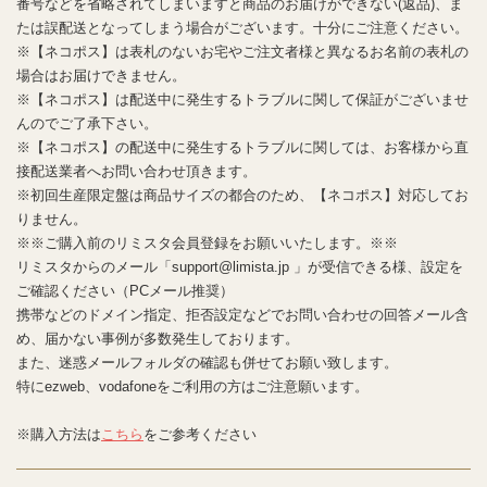
番号などを省略されてしまいますと商品のお届けができない(返品)、ま
たは誤配送となってしまう場合がございます。十分にご注意ください。
※【ネコポス】は表札のないお宅やご注文者様と異なるお名前の表札の
場合はお届けできません。
※【ネコポス】は配送中に発生するトラブルに関して保証がございませ
んのでご了承下さい。
※【ネコポス】の配送中に発生するトラブルに関しては、お客様から直
接配送業者へお問い合わせ頂きます。
※初回生産限定盤は商品サイズの都合のため、【ネコポス】対応してお
りません。
※※ご購入前のリミスタ会員登録をお願いいたします。※※
リミスタからのメール「support@limista.jp 」が受信できる様、設定を
ご確認ください（PCメール推奨）
携帯などのドメイン指定、拒否設定などでお問い合わせの回答メール含
め、届かない事例が多数発生しております。
また、迷惑メールフォルダの確認も併せてお願い致します。
特にezweb、vodafoneをご利用の方はご注意願います。
※購入方法は
こちら
をご参考ください