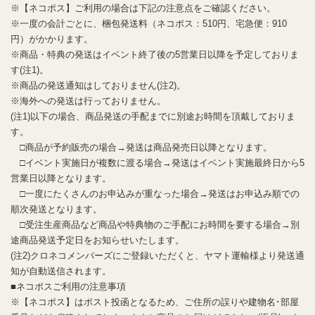
※【ネコポス】ご利用の場合は下記の注意点をご確認ください。
※一度の会計ごとに、梱包発送料（ネコポス：510円、宅急便：910
円）がかかります。
※商品・特典の発送はイベント終了後の5営業日以降を予定しておりま
す(注1)。
※商品の発送通知はしておりません(注2)。
※海外への発送は行っておりません。
(注1)以下の場合、商品発送の手配までに別途お時間を頂戴しておりま
す。
□商品が予約販売の場合→発送は商品発売日以降となります。
□イベント実施日が複数に渡る場合→発送はイベント実施最終日から5
営業日以降となります。
□一度にたくさんのお申込みが重なった場合→発送はお申込み順での
順次発送となります。
□受注生産商品など商品や特典物のご手配にお時間を要する場合→別
途商品発送予定日をお知らせいたします。
(注2)クロネコメンバーズにご登録いただくと、ヤマト運輸様より発送通
知が自動送信されます。
■ネコポスご利用の注意事項
※【ネコポス】はポスト投函となるため、ご住所の誤りや建物名･部屋