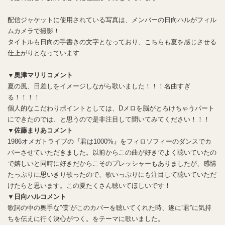
配信ジャケットに使用されている写真は、メンバーの日向ハルがフィル
ムカメラで撮影！
タイトルも日向の手書きの文字となっており、こちらも夏を感じさせる
仕上がりとなっています
▼奥津マリリコメント
夏の風、日差しをイメージしながら歌いました！！！名曲すぎ
る！！！！
個人的なこだわりポイントとしては、Dメロを脳がとろけちゃうパート
にできたのでは、と思うので是非注目して聞いてみてください！！！
▼佐藤まりあコメント
1986オメガトライブの『君は1000%』をフィロソフィーのダンスでカ
バーさせていただきました。以前からこの曲が好きでよく聴いていたの
で嬉しいと同時に好きだからこそのプレッシャーもありましたが、感情
たっぷりに思いきり歌ったので、歌いっぷりにも注目して聴いていただ
けたらと思います。この夏たくさん聴いてほしいです！
▼日向ハルコメント
歌詞の中の奥手な”僕”がこのカバーを聴いてくれた時、遂に”君”に気持
ちを伝えに行く決心がつく。をテーマに歌いました。