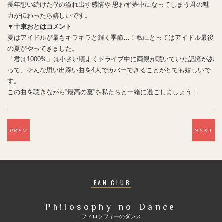
長年想い続けた僕の溢れ出す感情や 思わず夢中になってしまう君の魅
力が伝わったら嬉しいです。
▼十束おとはコメント
夏はアイドルが最もキラキラと輝く季節…！私にとってはアイドル最後
の夏がやってきました。
「君は1000%」は小さい頃よくドライブ中に両親が聴いていた記憶があ
って、そんな思い出深い曲を4人でカバーできることがとても嬉しいで
す。
この曲を聴きながら”最高の夏”を私たちと一緒に過ごしましょう！
PREV
NEXT
FAN CLUB
Philosophy no Dance
フィロソフィーのダンス