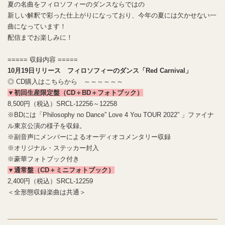
夏の名曲をフィロソフィーのダンスならではの
新しい解釈で彩った仕上がりになっており、今年の夏には欠かせない一
曲になっています！
配信までお楽しみに！
===== 収録内容 =====
10月19日リリース フィロソフィーのダンス「Red Carnival」
◎ CD購入はこちらから ～～～～～～
▼初回生産限定盤（CD＋BD＋フォトブック）
8,500円（税込）SRCL-12256～12258
※BDには「Philosophy no Dance” Love 4 You TOUR 2022” 」ファイナ
ル東京公演の様子を収録。
※副音声にメンバーによるオーディオコメンタリー収録
※オリジナル・ステッカー封入
※豪華フォトブック付き
▼通常盤（CD＋ミニフォトブック）
2,400円（税込）SRCL-12259
＜全形態収録楽曲は共通＞