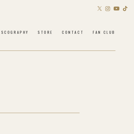
Sony Music Shop
ISCOGRAPHY
STORE
CONTACT
FAN CLUB
Philosophy no Dance STORE