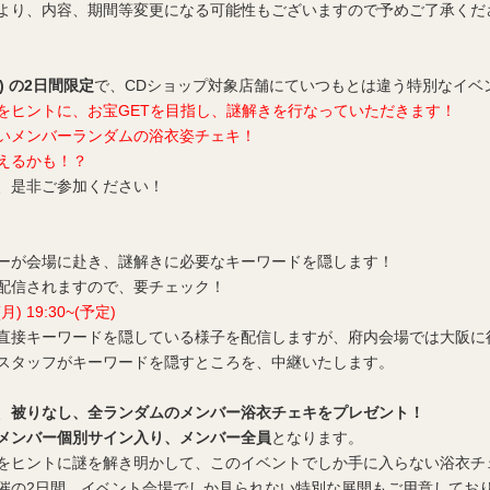
より、内容、期間等変更になる可能性もございますので予めご了承くだ
8(水) の2日間限定
で、CDショップ対象店舗にていつもとは違う特別なイベ
をヒントに、お宝GETを目指し、謎解きを行なっていただきます！
いメンバーランダムの浴衣姿チェキ！
えるかも！？
、是非ご参加ください！
ーが会場に赴き、謎解きに必要なキーワードを隠します！
配信されますので、要チェック！
(月) 19:30~(予定)
直接キーワードを隠している様子を配信しますが、府内会場では大阪に
スタッフがキーワードを隠すところを、中継いたします。
、
被りなし、全ランダムのメンバー浴衣チェキをプレゼント！
メンバー個別サイン入り、メンバー全員
となります。
をヒントに謎を解き明かして、このイベントでしか手に入らない浴衣チ
催の2日間、イベント会場でしか見られない特別な展開もご用意してお