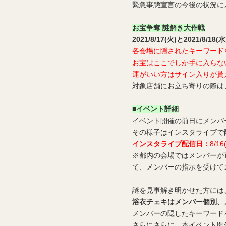
緊急事態宣言の今後の状況に
お宝争奪 謎解き大作戦
2021/8/17(火)と2021/8/1
各会場に隠されたキーワード
お宝はここでしか手に入らな
運がいい方はサイン入りが貰
対象店舗にお立ち寄りの際は
■イベント詳細
イベント開催の前日にメンバ
その様子はインスタライブで
インスタライブ配信日：
8/16
※都内の会場ではメンバーが
て、メンバーの指示を受けて
謎を見事解き明かせた方には
浴衣チェキはメンバー個別、
メンバーの隠したキーワード
さらにさらに、本イベント開