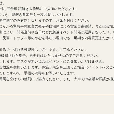
せ。
1回お宝争奪 謎解き大作戦にご参加いただけます。
につき、謎解き参加券を一枚お渡しいたします。
開催期間のみ有効となりますので、お気を付けください。
にかかる緊急事態宣言の発令や自治体による営業自粛要請、または会場
由により、開催直前や当日などに急遽イベント開催が延期となったり、
・災害・トラブル等のやむを得ない理由でも、延期や内容変更または中
関係で、遅れる可能性もございます。ご了承ください。
難/破損された場合、再発行はいたしませんのでご注意ください。
たします。マスクが無い場合はイベントにご参加いただけません。
る検温を実施いたします。体温が規定を上回った場合はイベントへのご
たしますので、手指の消毒をお願いいたします。
間隔を空けての整列にご協力ください。また、大声での会話や私語は極