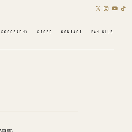
Sony Music Shop
ISCOGRAPHY
STORE
CONTACT
FAN CLUB
Philosophy no Dance STORE
6更新)