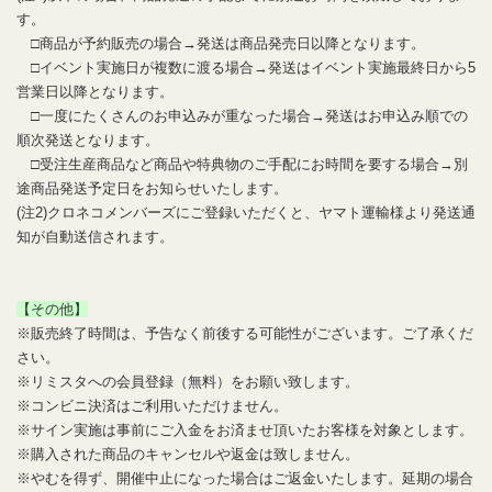
す。
□商品が予約販売の場合→発送は商品発売日以降となります。
□イベント実施日が複数に渡る場合→発送はイベント実施最終日から5
営業日以降となります。
□一度にたくさんのお申込みが重なった場合→発送はお申込み順での
順次発送となります。
□受注生産商品など商品や特典物のご手配にお時間を要する場合→別
途商品発送予定日をお知らせいたします。
(注2)クロネコメンバーズにご登録いただくと、ヤマト運輸様より発送通
知が自動送信されます。
【その他】
※販売終了時間は、予告なく前後する可能性がございます。ご了承くだ
さい。
※リミスタへの会員登録（無料）をお願い致します。
※コンビニ決済はご利用いただけません。
※サイン実施は事前にご入金をお済ませ頂いたお客様を対象とします。
※購入された商品のキャンセルや返金は致しません。
※やむを得ず、開催中止になった場合はご返金いたします。延期の場合