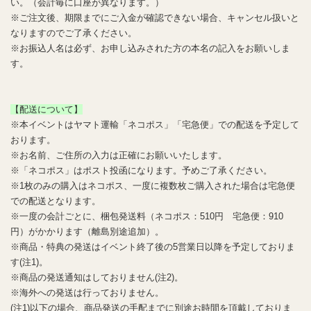
い。（会計毎に口座が異なります。）
※ご注文後、期限までにご入金が確認できない場合、キャンセル扱いと
なりますのでご了承ください。
※お振込人名は必ず、お申し込みされた方の本名の記入をお願いしま
す。
【配送について】
※本イベントはヤマト運輸「ネコポス」「宅急便」での配送を予定して
おります。
※お名前、ご住所の入力は正確にお願いいたします。
※「ネコポス」はポスト投函になります。予めご了承ください。
※1枚のみの購入はネコポス、一度に複数枚ご購入された場合は宅急便
での配送となります。
※一度の会計ごとに、梱包発送料（ネコポス：510円 宅急便：910
円）がかかります（離島別途追加）。
※商品・特典の発送はイベント終了後の5営業日以降を予定しておりま
す(注1)。
※商品の発送通知はしておりません(注2)。
※海外への発送は行っておりません。
(注1)以下の場合、商品発送の手配までに別途お時間を頂戴しておりま