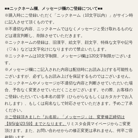
■■ニックネーム欄、メッセージ欄のご登録について■■
※購入時にご登録いただく「ニックネーム（10文字以内）」がサイン時
に記入させて頂くものです。
※不適切な内容、ニックネームではなくメッセージと受け取れるものな
どは適宜判断し、削除させていただきます。
※ニックネームの登録は、旧漢字、絵文字、顔文字、特殊な文字や記号
（♡＆）などは文字化けになりますので禁止いたします。
※ニックネームは10文字制限、メッセージ欄は120文字制限がございま
す。
※メッセージ欄にご記入された内容は配信時にお読み上げする可能性も
ございますが、必ずしもお読み上げを保証するものではございません。
※ニックネームやメッセージが不適切な内容と判断させていただいた場
合、予告なく変更させていただくことがございます。その際、お客様の
ご登録いただいている本名の苗字（ひらがらなもしくはカタカナでお入
れします）、もしくは宛名なしで対応させていただきます。予めご了承
ください。
※ご登録頂きました『お名前』「メッセージ」は、変更修正締切は
【8/5(金)23:59】までとなります。
リミスタ会員マイページからご変更
頂けます。また、お問い合わせからの修正変更は承れません、何卒ご容
赦願います。